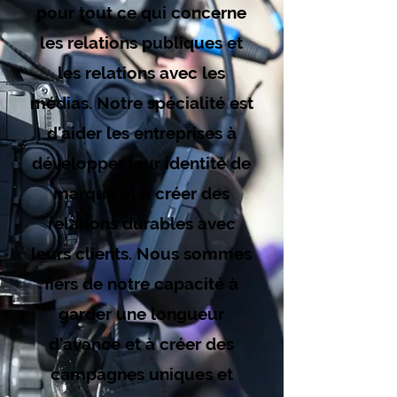
pour tout ce qui concerne
les relations publiques et
les relations avec les
médias. Notre spécialité est
d'aider les entreprises à
développer leur identité de
marque et à créer des
relations durables avec
leurs clients. Nous sommes
fiers de notre capacité à
garder une longueur
d'avance et à créer des
campagnes uniques et